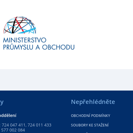
ty
Nepřehlédněte
oddělení
OBCHODNÍ PODMÍNKY
 724 047 411, 724 011 433
SOUBORY KE STAŽENÍ
 577 002 084