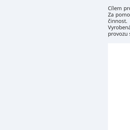
Cílem pro
Za pomoc
činnost.
Vyrobená
provozu s