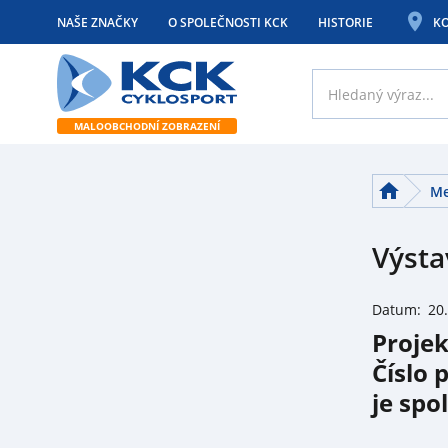
NAŠE ZNAČKY
O SPOLEČNOSTI KCK
HISTORIE
K
MALOOBCHODNÍ ZOBRAZENÍ
M
Výsta
Datum:
20
Projek
Číslo 
je spo