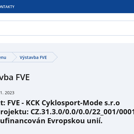
ONTAKTY
enu
Výstavba FVE
vba FVE
.1. 2023
t: FVE - KCK Cyklosport-Mode s.r.o
projektu: CZ.31.3.0/0.0/0.0/22_001/00
lufinancován Evropskou unií.