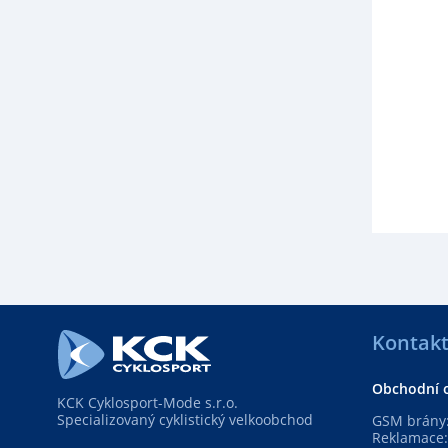
Kontak
Obchodní 
KCK Cyklosport-Mode s.r.o.
Specializovaný cyklistický velkoobchod
GSM brány:
Reklamace: