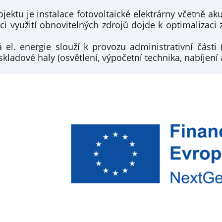
jektu je instalace fotovoltaické elektrárny včetně ak
i využití obnovitelných zdrojů dojde k optimalizaci z
 el. energie slouží k provozu administrativní části (
kladové haly (osvětlení, výpočetní technika, nabíjení 